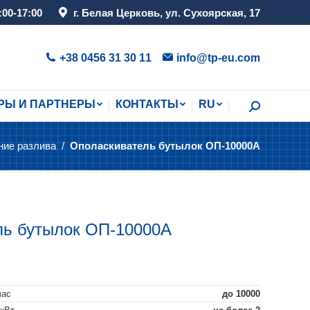
:00-17:00
г. Белая Церковь, ул. Сухоярская, 17
РЫ И ПАРТНЕРЫ
КОНТАКТЫ
RU
Поиск:
+38 0456 31 30 11
info@tp-eu.com
РЫ И ПАРТНЕРЫ
КОНТАКТЫ
RU
Поиск:
ие разлива
Ополаскиватель бутылок ОП-10000A
ль бутылок ОП-10000A
час
до 10000