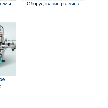
стемы
Оборудование разлива
ое
е