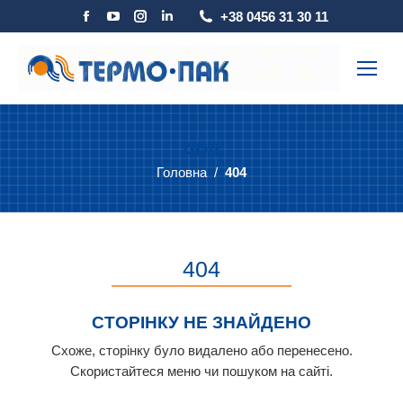
Facebook
YouTube
Instagram
Linkedin
+38 0456 31 30 11
page
page
page
page
opens
opens
opens
opens
in
in
in
in
new
new
new
new
window
window
window
window
404
Головна
404
You are here:
404
СТОРІНКУ НЕ ЗНАЙДЕНО
Схоже, сторінку було видалено або перенесено.
Скористайтеся меню чи пошуком на сайті.