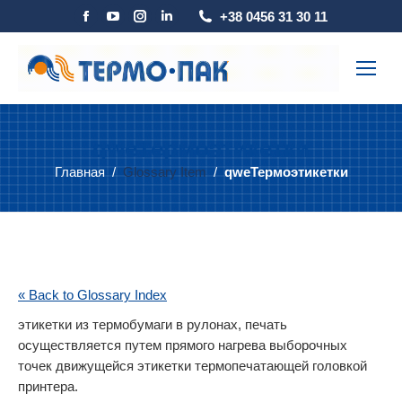
Страница
Страница
Страница
Страница
+38 0456 31 30 11
Facebook
YouTube
Instagram
Linkedin
открывается
открывается
открывается
открывается
в
в
в
в
новом
новом
новом
новом
окне
окне
окне
окне
qwe
Термоэтикетки
Главная
Glossary Item
qweТермоэтикетки
Вы здесь:
« Back to Glossary Index
этикетки из термобумаги в рулонах, печать
осуществляется путем прямого нагрева выборочных
точек движущейся этикетки термопечатающей головкой
принтера.