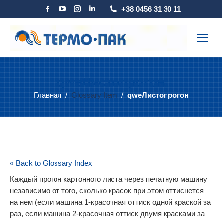
Страница
Страница
Страница
Страница
+38 0456 31 30 11
Facebook
YouTube
Instagram
Linkedin
открывается
открывается
открывается
открывается
в
в
в
в
новом
новом
новом
новом
окне
окне
окне
окне
qwe
Листопрогон
Главная
Glossary Item
qweЛистопрогон
Вы здесь:
« Back to Glossary Index
Каждый прогон картонного листа через печатную машину
независимо от того, сколько красок при этом оттиснется
на нем (если машина 1-красочная оттиск одной краской за
раз, если машина 2-красочная оттиск двумя красками за