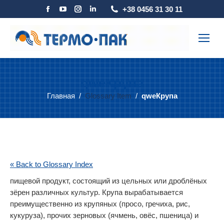
Страница
Страница
Страница
Страница
+38 0456 31 30 11
Facebook
YouTube
Instagram
Linkedin
открывается
открывается
открывается
открывается
в
в
в
в
новом
новом
новом
новом
окне
окне
окне
окне
qwe
Крупа
Главная
Glossary Item
qweКрупа
Вы здесь:
« Back to Glossary Index
пищевой продукт, состоящий из цельных или дроблёных
зёрен различных культур. Крупа вырабатывается
преимущественно из крупяных (просо, гречиха, рис,
кукуруза), прочих зерновых (ячмень, овёс, пшеница) и