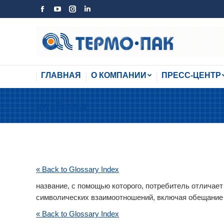
ГЛАВНАЯ
О КОМПАНИИ
ПРЕСС-ЦЕНТР
Страница
Страница
Страница
Страница
Facebook
YouTube
Instagram
Linkedin
открывается
открывается
открывается
открывается
в
в
в
в
новом
новом
новом
новом
ГЛАВНАЯ
О КОМПАНИИ
ПРЕСС-ЦЕНТР
окне
окне
окне
окне
qwe
Брэнд
« Back to Glossary Index
название, с помощью которого, потребитель отличает
символических взаимоотношений, включая обещание к
« Back to Glossary Index