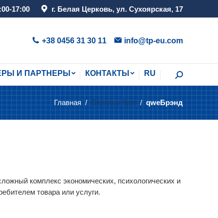
:00-17:00
г. Белая Церковь, ул. Сухоярская, 17
ЕРЫ И ПАРТНЕРЫ
КОНТАКТЫ
RU
Поиск:
+38 0456 31 30 11
info@tp-eu.com
ЕРЫ И ПАРТНЕРЫ
КОНТАКТЫ
RU
Поиск:
Главная
Glossary Item
qweБрэнд
Вы здесь:
 сложный комплекс экономических, психологических и
ебителем товара или услуги.